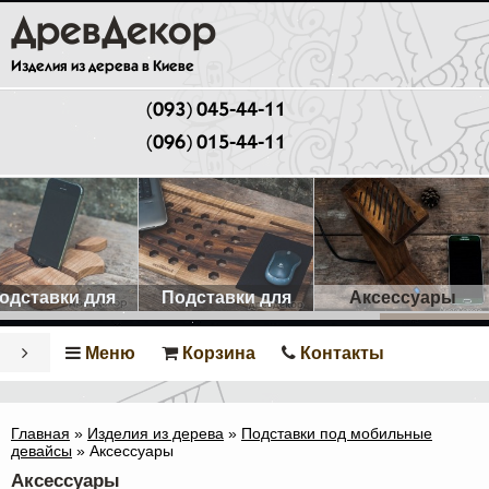
ДревДекор
Изделия из дерева в Киеве
(093) 045-44-11
(096) 015-44-11
одставки для
Подставки для
Аксессуары
телефона из
ноутбука из дерева
дерева
Меню
Корзина
Контакты
Главная
»
Изделия из дерева
»
Подставки под мобильные
девайсы
»
Аксессуары
Аксессуары