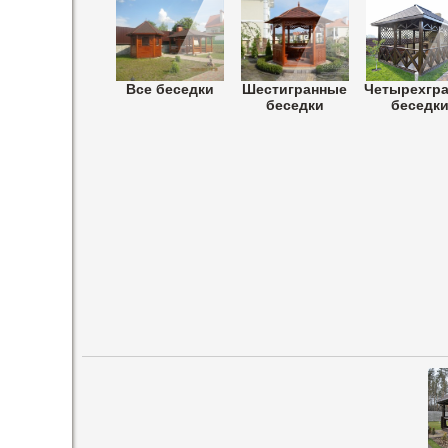
Все беседки
Шестигранные
Четырехгр
беседки
беседк