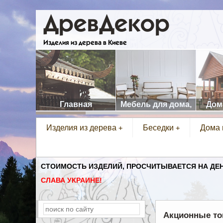
ДревДекор
Изделия из дерева в Киеве
Главная
Мебель для дома,
Дом
ресторана,
Изделия из дерева
Беседки
Дома 
+
+
террасы.
СТОИМОСТЬ ИЗДЕЛИЙ, ПРОСЧИТЫВАЕТСЯ НА ДЕНЬ
СЛАВА УКРАИНЕ!
Акционные т