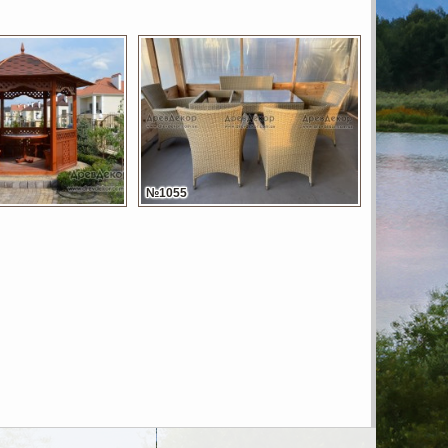
№1055