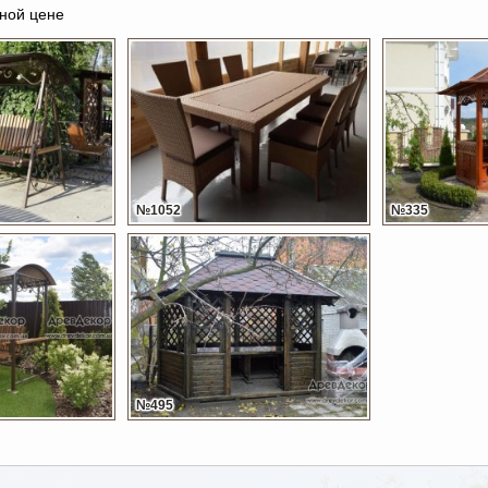
ной цене
№1052
№335
№495