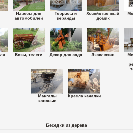
и
Навесы для
Террасы и
Хозяйственный
Ме
автомобилей
веранды
домик
для
Возы, телеги
Декор для сада
Эксклюзив
Ме
р
т
Мангалы
Кресла качалки
кованые
Беседки из дерева