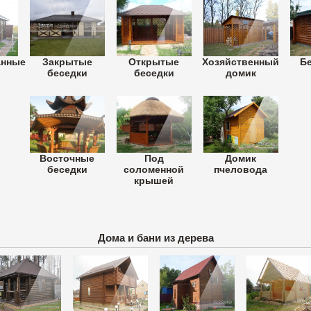
анные
Закрытые
Открытые
Хозяйственный
Бе
и
беседки
беседки
домик
Восточные
Под
Домик
беседки
соломенной
пчеловода
крышей
Дома и бани из дерева