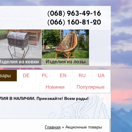
(068) 963-49-16
(066) 160-81-20
Изделия из ковки
Изделия из лозы
овары
DE
PL
EN
RU
UA
Новинки
Популярные
Я В НАЛИЧИИ. Приезжайте! Всем рады!
Главная
»
Акционные товары