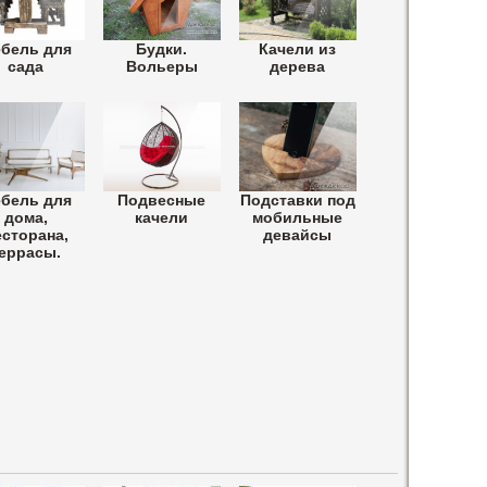
бель для
Будки.
Качели из
сада
Вольеры
дерева
бель для
Подвесные
Подставки под
дома,
качели
мобильные
есторана,
девайсы
еррасы.