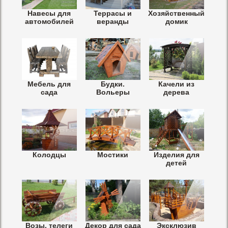
Навесы для
Террасы и
Хозяйственный
автомобилей
веранды
домик
Мебель для
Будки.
Качели из
сада
Вольеры
дерева
Колодцы
Мостики
Изделия для
детей
Возы, телеги
Декор для сада
Эксклюзив